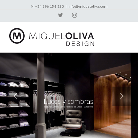
M. +34 696 154 320
|
info@migueloliva.com
Twitter
Instagram
Luces y sombras
FlagShip Armand Basi | Passeig de Gràcia | Barcelona